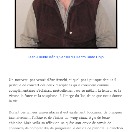
Jean-Claude Bénis, Sensei du Dento Budo Dojo
Un nouveau pas venait d’être franchi, et quel pas ! puisque depuis il
pratique de concert ces deux disciplines qu’il considère comme
complémentaires, s’éclairant mutuellement, où se mêlant la lenteur et la
vitesse, la force et la souplesse… à l’image du Tao, de ce que nous donne
la vie.
Durant ces années universitaires il eut également l’occasion de pratiquer
intensivement l’
aïkido
et de s’initier au
wing chun
, style de boxe
chinoise. Mais voilà, sa réflexion, sa quête, son envie de savoir, de
connaître, de comprendre, de progresser, le décida de prendre la direction