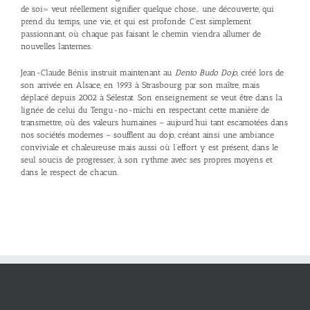
de soi» veut réellement signifier quelque chose… une découverte, qui
prend du temps, une vie, et qui est profonde. C’est simplement
passionnant, où chaque pas faisant le chemin viendra allumer de
nouvelles lanternes.
Jean-Claude Bénis instruit maintenant au
Dento Budo Dojo
, créé lors de
son arrivée en Alsace, en 1993 à Strasbourg par son maître, mais
déplacé depuis 2002 à Sélestat. Son enseignement se veut être dans la
lignée de celui du Tengu-no-michi en respectant cette manière de
transmettre, où des valeurs humaines – aujourd’hui tant escamotées dans
nos sociétés modernes – soufflent au dojo, créant ainsi une ambiance
conviviale et chaleureuse mais aussi où l’effort y est présent, dans le
seul soucis de progresser, à son rythme avec ses propres moyens et
dans le respect de chacun.