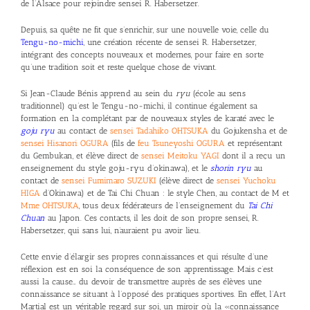
de l’Alsace pour rejoindre sensei R. Habersetzer.
Depuis, sa quête ne fit que s’enrichir, sur une nouvelle voie, celle du
Tengu-no-michi
, une création récente de sensei R. Habersetzer,
intégrant des concepts nouveaux et modernes, pour faire en sorte
qu’une tradition soit et reste quelque chose de vivant.
Si Jean-Claude Bénis apprend au sein du
ryu
(école au sens
traditionnel) qu’est le Tengu-no-michi, il continue également sa
formation en la complétant par de nouveaux styles de karaté avec le
goju ryu
au contact de
sensei Tadahiko OHTSUKA
du Gojukensha et de
sensei Hisanori OGURA
(fils de
feu Tsuneyoshi OGURA
et représentant
du Gembukan, et élève direct de
sensei Meitoku YAGI
dont il a reçu un
enseignement du style goju-ryu d’okinawa), et le
shorin ryu
au
contact de
sensei Fumimaro SUZUKI
(élève direct de
sensei Yuchoku
HIGA
d’Okinawa) et de Tai Chi Chuan : le style Chen, au contact de M et
Mme OHTSUKA
, tous deux fédérateurs de l’enseignement du
Tai Chi
Chuan
au Japon. Ces contacts, il les doit de son propre sensei, R.
Habersetzer, qui sans lui, n’auraient pu avoir lieu.
Cette envie d’élargir ses propres connaissances et qui résulte d’une
réflexion est en soi la conséquence de son apprentissage. Mais c’est
aussi la cause… du devoir de transmettre auprès de ses élèves une
connaissance se situant à l’opposé des pratiques sportives. En effet, l’Art
Martial est un véritable regard sur soi, un miroir où la «connaissance