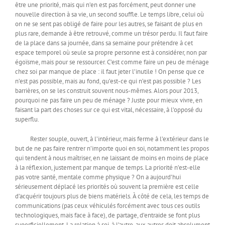
être une priorité, mais qui n’en est pas forcément, peut donner une
nouvelle direction à sa vie, un second souffle. Le temps libre, celui où
on ne se sent pas obligé de faire pour les autres, se faisant de plus en
plus rare, demande à être retrouvé, comme un trésor perdu. Il faut faire
de la place dans sa journée, dans sa semaine pour prétendre à cet
espace temporel où seule sa propre personne est à considérer, non par
égoïsme, mais pour se ressourcer. C’est comme faire un peu de ménage
chez soi par manque de place : il faut jeter l’inutile ! On pense que ce
n’est pas possible, mais au fond, qu’est-ce qui n’est pas possible ? Les
barrières, on se les construit souvent nous-mêmes. Alors pour 2013,
pourquoi ne pas faire un peu de ménage ? Juste pour mieux vivre, en
faisant la part des choses sur ce qui est vital, nécessaire, à l’opposé du
superflu.
Rester souple, ouvert, à l’intérieur, mais ferme à l’extérieur dans le
but de ne pas faire rentrer n’importe quoi en soi, notamment les propos
qui tendent à nous maîtriser, en ne laissant de moins en moins de place
à la réflexion, justement par manque de temps. La priorité n’est-elle
pas votre santé, mentale comme physique ? On a aujourd’hui
sérieusement déplacé les priorités où souvent la première est celle
d’acquérir toujours plus de biens matériels. À côté de cela, les temps de
communications (pas ceux véhiculés forcément avec tous ces outils
technologiques, mais face à face), de partage, d’entraide se font plus
superficiellement. La relation à soi, à l’autre, aux autres doit absolument