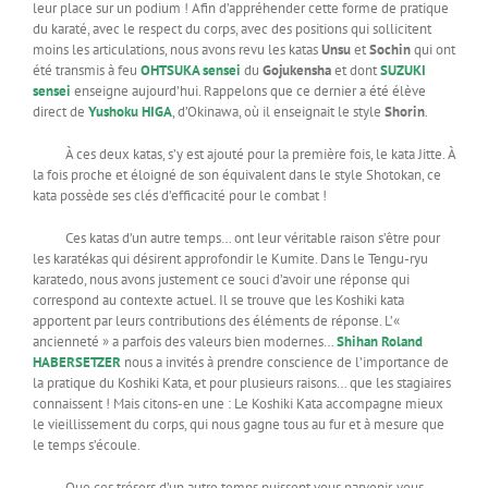
leur place sur un podium ! Afin d’appréhender cette forme de pratique
du karaté, avec le respect du corps, avec des positions qui sollicitent
moins les articulations, nous avons revu les katas
Unsu
et
Sochin
qui ont
été transmis à feu
OHTSUKA sensei
du
Gojukensha
et dont
SUZUKI
sensei
enseigne aujourd’hui. Rappelons que ce dernier a été élève
direct de
Yushoku HIGA
, d’Okinawa, où il enseignait le style
Shorin
.
À ces deux katas, s’y est ajouté pour la première fois, le kata Jitte. À
la fois proche et éloigné de son équivalent dans le style Shotokan, ce
kata possède ses clés d’efficacité pour le combat !
Ces katas d’un autre temps… ont leur véritable raison s’être pour
les karatékas qui désirent approfondir le Kumite. Dans le Tengu-ryu
karatedo, nous avons justement ce souci d’avoir une réponse qui
correspond au contexte actuel. Il se trouve que les Koshiki kata
apportent par leurs contributions des éléments de réponse. L’«
ancienneté » a parfois des valeurs bien modernes…
Shihan Roland
HABERSETZER
nous a invités à prendre conscience de l’importance de
la pratique du Koshiki Kata, et pour plusieurs raisons… que les stagiaires
connaissent ! Mais citons-en une : Le Koshiki Kata accompagne mieux
le vieillissement du corps, qui nous gagne tous au fur et à mesure que
le temps s’écoule.
Que ces trésors d’un autre temps puissent vous parvenir, vous