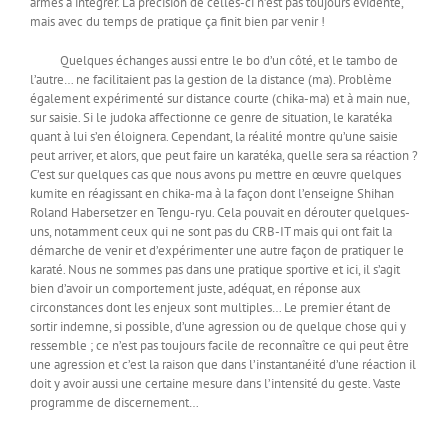
armes à intégrer. La précision de celles-ci n’est pas toujours évidente,
mais avec du temps de pratique ça finit bien par venir !
Quelques échanges aussi entre le bo d’un côté, et le tambo de
l’autre… ne facilitaient pas la gestion de la distance (ma). Problème
également expérimenté sur distance courte (chika-ma) et à main nue,
sur saisie. Si le judoka affectionne ce genre de situation, le karatéka
quant à lui s’en éloignera. Cependant, la réalité montre qu’une saisie
peut arriver, et alors, que peut faire un karatéka, quelle sera sa réaction ?
C’est sur quelques cas que nous avons pu mettre en œuvre quelques
kumite en réagissant en chika-ma à la façon dont l’enseigne Shihan
Roland Habersetzer en Tengu-ryu. Cela pouvait en dérouter quelques-
uns, notamment ceux qui ne sont pas du CRB-IT mais qui ont fait la
démarche de venir et d’expérimenter une autre façon de pratiquer le
karaté. Nous ne sommes pas dans une pratique sportive et ici, il s’agit
bien d’avoir un comportement juste, adéquat, en réponse aux
circonstances dont les enjeux sont multiples… Le premier étant de
sortir indemne, si possible, d’une agression ou de quelque chose qui y
ressemble ; ce n’est pas toujours facile de reconnaître ce qui peut être
une agression et c’est la raison que dans l’instantanéité d’une réaction il
doit y avoir aussi une certaine mesure dans l’intensité du geste. Vaste
programme de discernement…