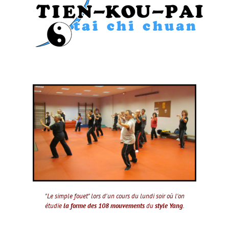
"Le simple fouet" lors d'un cours du lundi soir où l'on
étudie
la forme des 108 mouvements
du
style Yang
.