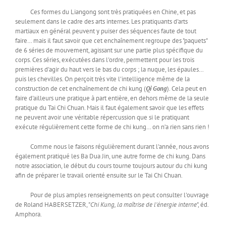
Ces formes du Liangong sont très pratiquées en Chine, et pas
seulement dans le cadre des arts internes. Les pratiquants d'arts
martiaux en général peuvent y puiser des séquences faute de tout
faire… mais il faut savoir que cet enchaînement regroupe des "paquets"
de 6 séries de mouvement, agissant sur une partie plus spécifique du
corps. Ces séries, exécutées dans l'ordre, permettent pour les trois
premières d'agir du haut vers le bas du corps ; la nuque, les épaules…
puis les chevilles. On perçoit très vite l'intelligence même de la
construction de cet enchaînement de chi kung (
Qi Gong
). Cela peut en
faire d'ailleurs une pratique à part entière, en dehors même de la seule
pratique du Tai Chi Chuan. Mais il faut également savoir que les effets
ne peuvent avoir une véritable répercussion que si le pratiquant
exécute régulièrement cette forme de chi kung… on n’a rien sans rien !
Comme nous le faisons régulièrement durant l'année, nous avons
également pratiqué les Ba Dua Jin, une autre forme de chi kung. Dans
notre association, le début du cours tourne toujours autour du chi kung
afin de préparer le travail orienté ensuite sur le Tai Chi Chuan.
Pour de plus amples renseignements on peut consulter l'ouvrage
de Roland HABERSETZER, "
Chi Kung, la maîtrise de l'énergie interne
", éd.
Amphora.