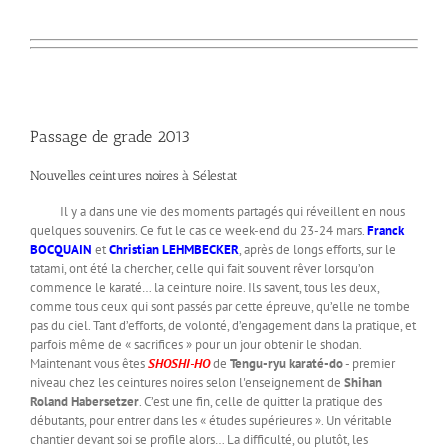
Passage de grade 2013
Nouvelles ceintures noires à Sélestat
Il y a dans une vie des moments partagés qui réveillent en nous
quelques souvenirs. Ce fut le cas ce week-end du 23-24 mars.
Franck
BOCQUAIN
et
Christian LEHMBECKER
, après de longs efforts, sur le
tatami, ont été la chercher, celle qui fait souvent rêver lorsqu’on
commence le karaté… la ceinture noire. Ils savent, tous les deux,
comme tous ceux qui sont passés par cette épreuve, qu’elle ne tombe
pas du ciel. Tant d’efforts, de volonté, d’engagement dans la pratique, et
parfois même de « sacrifices » pour un jour obtenir le shodan.
Maintenant vous êtes
SHOSHI-HO
de
Tengu-ryu karaté-do
- premier
niveau chez les ceintures noires selon l'enseignement de
Shihan
Roland Habersetzer
. C’est une fin, celle de quitter la pratique des
débutants, pour entrer dans les « études supérieures ». Un véritable
chantier devant soi se profile alors… La difficulté, ou plutôt, les