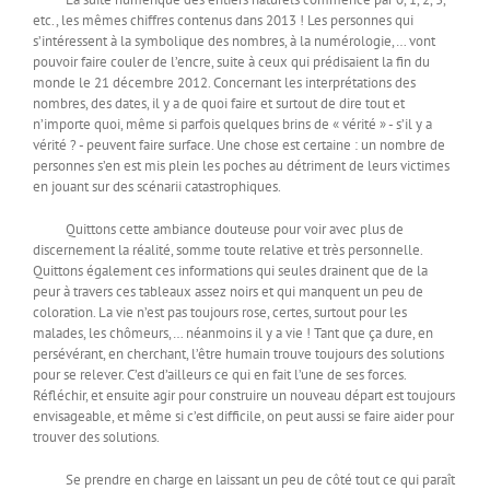
etc., les mêmes chiffres contenus dans 2013 ! Les personnes qui
s’intéressent à la symbolique des nombres, à la numérologie,… vont
pouvoir faire couler de l’encre, suite à ceux qui prédisaient la fin du
monde le 21 décembre 2012. Concernant les interprétations des
nombres, des dates, il y a de quoi faire et surtout de dire tout et
n’importe quoi, même si parfois quelques brins de « vérité » - s’il y a
vérité ? - peuvent faire surface. Une chose est certaine : un nombre de
personnes s’en est mis plein les poches au détriment de leurs victimes
en jouant sur des scénarii catastrophiques.
Quittons cette ambiance douteuse pour voir avec plus de
discernement la réalité, somme toute relative et très personnelle.
Quittons également ces informations qui seules drainent que de la
peur à travers ces tableaux assez noirs et qui manquent un peu de
coloration. La vie n’est pas toujours rose, certes, surtout pour les
malades, les chômeurs,… néanmoins il y a vie ! Tant que ça dure, en
persévérant, en cherchant, l’être humain trouve toujours des solutions
pour se relever. C’est d’ailleurs ce qui en fait l’une de ses forces.
Réfléchir, et ensuite agir pour construire un nouveau départ est toujours
envisageable, et même si c’est difficile, on peut aussi se faire aider pour
trouver des solutions.
Se prendre en charge en laissant un peu de côté tout ce qui paraît