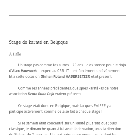
Stage de karaté en Belgique
À Halle
Un stage pas comme les autres… 25 ans… d'existence pour le dojo
d'
Alex Hauwaert
– expert au CRB-IT – est forcément un évènement !
Et à cette occasion,
Shihan Roland HABERSETZER
était présent.
Comme les années précédentes, quelques karatékas de notre
association
Dento Budo Dojo
étaient présents.
Ce stage était donc en Belgique, mais Jacques FAIEFF y a
participé activement, comme cela se fait à chaque stage !
Si le samedi était concentré sur un karaté plus "basique", plus
classique, le dimanche quant à lui avait l'orientation, sous la direction
du Shihan, du Tengu-ryu. Un tout autre programme… mais dont les