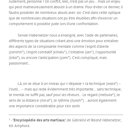
Justement, personne ! Un conflit, réel, n’est pas un jeu… mais un enjeu
qui peut malheureusement aboutir à un drame. Pour éviter ce dernier, il
faudra posséder de nombreux atouts avec soi. C’est dans cette optique
que de nombreuses situations ont pu être étudiées afin d’exercer un
comportement si possible juste lors d’une confrontation.
Sensei Habersetzer nous a enseigné, avec l’aide de partenaires,
différents types de situations créant ainsi une émotion pour entraîner
des aspects de la composante mentale comme l’esprit d’alerte
(
zanshin
*), l’esprit combatif (
kihaku
*), l’initiative (
sen
*), l’opportunité
(
kikai
*), ou encore l’anticipation (
yomi
*). C’est compliqué, mais
passionnant…
Là, on se situe à un niveau qui « dépasse » la technique (
waza
*) –
l’outil… – mais qui reste évidemment très importante… sans technique,
le mental ne suffit pas, sauf pour les rêveurs… Le regard (
metsuke
*), le
sens de la distance (
ma-aï
*), le rythme (
hyoshi
*)… auront également
une importance considérable pour s’en sortir.
* - "
Encyclopédie des arts martiaux
", de
Gabrielle et Roland Habersetzer
,
éd. Amphora.