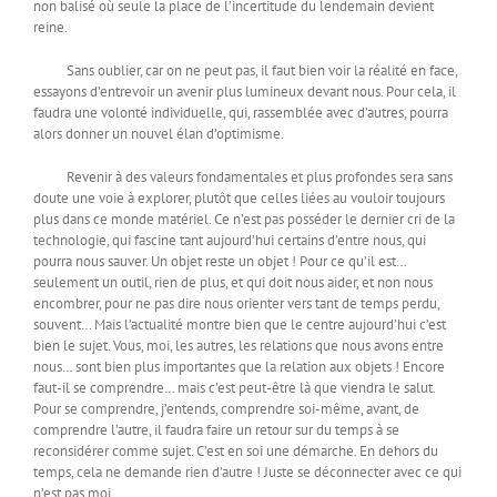
non balisé où seule la place de l’incertitude du lendemain devient
reine.
Sans oublier, car on ne peut pas, il faut bien voir la réalité en face,
essayons d’entrevoir un avenir plus lumineux devant nous. Pour cela, il
faudra une volonté individuelle, qui, rassemblée avec d’autres, pourra
alors donner un nouvel élan d’optimisme.
Revenir à des valeurs fondamentales et plus profondes sera sans
doute une voie à explorer, plutôt que celles liées au vouloir toujours
plus dans ce monde matériel. Ce n’est pas posséder le dernier cri de la
technologie, qui fascine tant aujourd’hui certains d’entre nous, qui
pourra nous sauver. Un objet reste un objet ! Pour ce qu’il est…
seulement un outil, rien de plus, et qui doit nous aider, et non nous
encombrer, pour ne pas dire nous orienter vers tant de temps perdu,
souvent… Mais l’actualité montre bien que le centre aujourd’hui c’est
bien le sujet. Vous, moi, les autres, les relations que nous avons entre
nous… sont bien plus importantes que la relation aux objets ! Encore
faut-il se comprendre… mais c’est peut-être là que viendra le salut.
Pour se comprendre, j’entends, comprendre soi-même, avant, de
comprendre l’autre, il faudra faire un retour sur du temps à se
reconsidérer comme sujet. C’est en soi une démarche. En dehors du
temps, cela ne demande rien d’autre ! Juste se déconnecter avec ce qui
n’est pas moi.