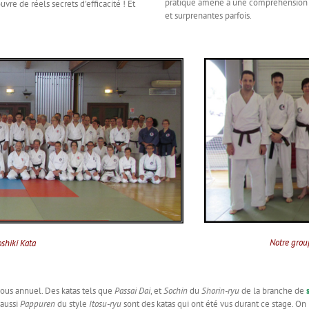
pratique amène à une compréhension pl
vre de réels secrets d'efficacité ! Et
et surprenantes parfois.
Notre grou
shiki Kata
us annuel. Des katas tels que
Passai Dai
, et
Sochin
du
Shorin-ryu
de la branche de
t aussi
Pappuren
du style
Itosu-ryu
sont des katas qui ont été vus durant ce stage. On p