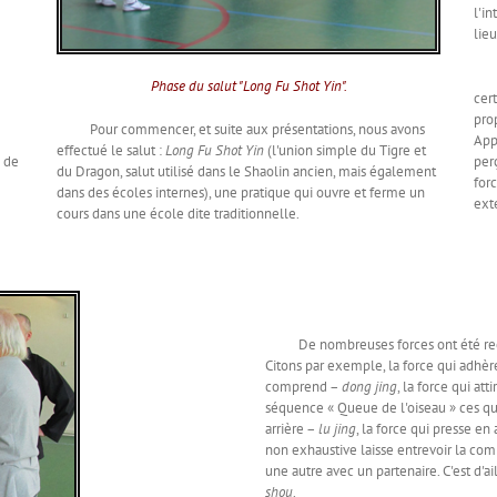
l'in
lieu
Pou
Phase du salut "Long Fu Shot Yin".
cer
pro
Pour commencer, et suite aux présentations, nous avons
Ap
effectué le salut :
Long Fu Shot Yin
(l'union simple du Tigre et
per
 de
du Dragon, salut utilisé dans le Shaolin ancien, mais également
for
dans des écoles internes), une pratique qui ouvre et ferme un
ext
cours dans une école dite traditionnelle.
De nombreuses forces ont été recensé
Citons par exemple, la force qui adhè
comprend –
dong jing
, la force qui att
séquence « Queue de l'oiseau » ces qua
arrière –
lu jing
, la force qui presse en
non exhaustive laisse entrevoir la compl
une autre avec un partenaire. C'est d'a
shou
.