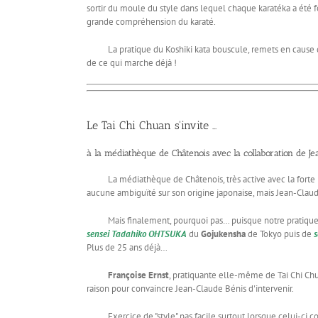
sortir du moule du style dans lequel chaque karatéka a été 
grande compréhension du karaté.
La pratique du Koshiki kata bouscule, remets en cause des c
de ce qui marche déjà !
Le Tai Chi Chuan s'invite ...
à la médiathèque de Châtenois avec la collaboration de Je
La médiathèque de Châtenois, très active avec la forte im
aucune ambiguïté sur son origine japonaise, mais Jean-Claude
Mais finalement, pourquoi pas… puisque notre pratique p
sensei Tadahiko OHTSUKA
du
Gojukensha
de Tokyo puis de
Plus de 25 ans déjà…
Françoise Ernst
, pratiquante elle-même de Tai Chi Chua
raison pour convaincre Jean-Claude Bénis d'intervenir.
Exercice de "style" pas facile surtout lorsque celui-ci co