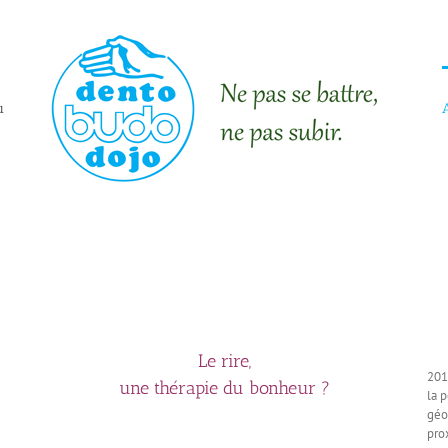
u
Les
Le rire,
201
une thérapie du bonheur ?
la 
géo
pro