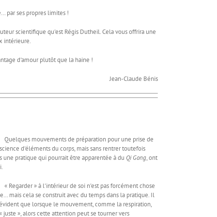
… par ses propres limites !
eur scientifique qu'est Régis Dutheil. Cela vous offrira une
x intérieure.
tage d'amour plutôt que la haine !
Jean-Claude Bénis
lques mouvements de préparation pour une prise de
science d'éléments du corps, mais sans rentrer toutefois
s une pratique qui pourrait être apparentée à du
Qi Gong
, ont
i.
egarder » à l'intérieur de soi n'est pas forcément chose
ée… mais cela se construit avec du temps dans la pratique. Il
 évident que lorsque le mouvement, comme la respiration,
« juste », alors cette attention peut se tourner vers