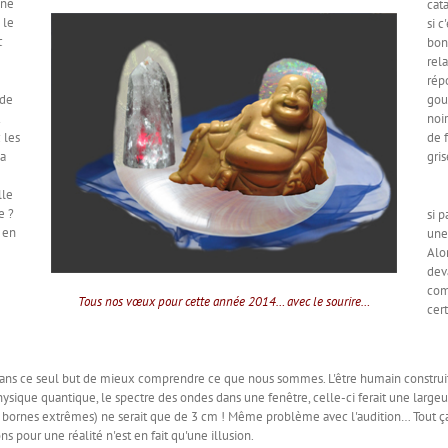
une
cat
 le
si 
c
bon
rel
rép
 de
gou
noi
 les
de 
la
gri
lle
Nom
e ?
si 
 en
une
Alo
dev
com
Tous nos vœux pour cette année 2014… avec le sourire…
cer
e seul but de mieux comprendre ce que nous sommes. L'être humain construit ses
hysique quantique, le spectre des ondes dans une fenêtre, celle-ci ferait une largeur
 ses bornes extrêmes) ne serait que de 3 cm ! Même problème avec l'audition… Tout 
 pour une réalité n'est en fait qu'une illusion.