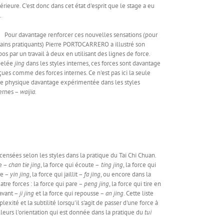
térieure. C'est donc dans cet état d'esprit que le stage a eu
.
r davantage renforcer ces nouvelles sensations (pour
tains pratiquants) Pierre PORTOCARRERO a illustré son
pos par un travail à deux en utilisant des lignes de force.
pelée
jing
dans les styles internes, ces forces sont davantage
çues comme des forces internes. Ce n'est pas ici la seule
ce physique davantage expérimentée dans les styles
ernes –
waijia
.
es selon les styles dans la pratique du Tai Chi Chuan.
re –
chan tie jing
, la force qui écoute –
ting jing
, la force qui
ire –
yin jing
, la force qui jaillit –
fa jing
, ou encore dans la
tre forces : la force qui pare –
peng jing
, la force qui tire en
 avant –
ji jing
et la force qui repousse –
an jing
. Cette liste
exité et la subtilité lorsqu'il s'agit de passer d'une force à
illeurs l'orientation qui est donnée dans la pratique du
tui