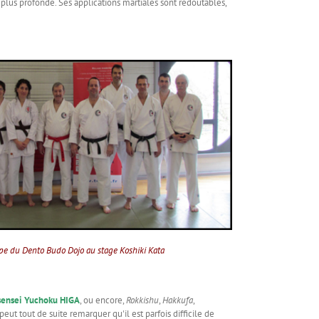
us profonde. Ses applications martiales sont redoutables,
pe du Dento Budo Dojo au stage Koshiki Kata
sensei Yuchoku HIGA
, ou encore,
Rokkishu
,
Hakkufa
,
eut tout de suite remarquer qu'il est parfois difficile de