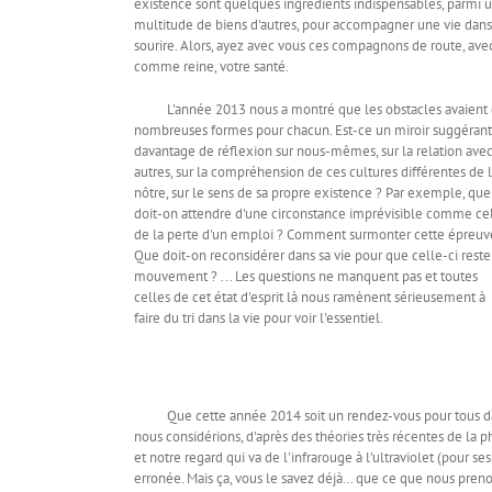
existence sont quelques ingrédients indispensables, parmi 
multitude de biens d'autres, pour accompagner une vie dans
sourire. Alors, ayez avec vous ces compagnons de route, ave
comme reine, votre santé.
L'année 2013 nous a montré que les obstacles avaient
nombreuses formes pour chacun. Est-ce un miroir suggérant
davantage de réflexion sur nous-mêmes, sur la relation avec
autres, sur la compréhension de ces cultures différentes de 
nôtre, sur le sens de sa propre existence ? Par exemple, que
doit-on attendre d'une circonstance imprévisible comme ce
de la perte d'un emploi ? Comment surmonter cette épreuv
Que doit-on reconsidérer dans sa vie pour que celle-ci reste
mouvement ? ... Les questions ne manquent pas et toutes
celles de cet état d'esprit là nous ramènent sérieusement à
faire du tri dans la vie pour voir l'essentiel.
Que cette année 2014 soit un rendez-vous pour tous dans c
nous considérions, d'après des théories très récentes de la p
et notre regard qui va de l'infrarouge à l'ultraviolet (pour
erronée. Mais ça, vous le savez déjà… que ce que nous prenons