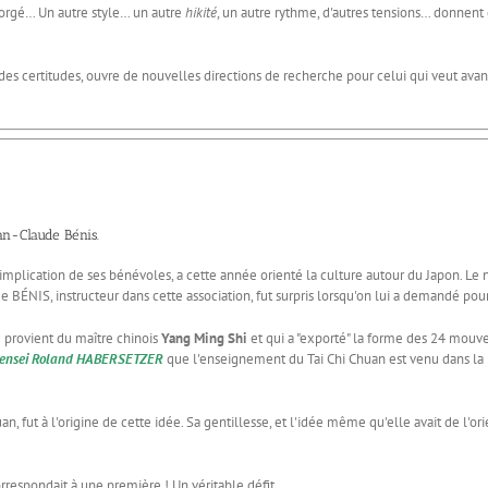
forgé… Un autre style… un autre
hikité
, un autre rythme, d'autres tensions… donnent
ertitudes, ouvre de nouvelles directions de recherche pour celui qui veut avancer…
an-Claude Bénis.
plication de ses bénévoles, a cette année orienté la culture autour du Japon. Le
 BÉNIS, instructeur dans cette association, fut surpris lorsqu'on lui a demandé po
rovient du maître chinois
Yang Ming Shi
et qui a "exporté" la forme des 24 mou
sensei Roland HABERSETZER
que l'enseignement du Tai Chi Chuan est venu dans l
n, fut à l'origine de cette idée. Sa gentillesse, et l'idée même qu'elle avait de l'o
rrespondait à une première ! Un véritable défit…