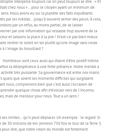
astrophe interpelle toujours car on peut toujours se dire : « Et
c'était chez nous »… pour le citoyen ayant un minimum de
 sens. Nous avons eu sur la planète des faits inquiétants
atés par les médias… jusqu'à souvent semer des peurs. À cela,
ondons par un refus, au moins partiel, de se laisser
verner par une information qui ressasse trop souvent de la
rceur et laissons la place à la joie ! N'est-ce pas bien mieux
faire rentrer le soleil en soi plutôt qu'une image sans cesse
se à l'image du brouillard ?
breux sont ceux aussi qui disent d'être positif même
parfois la désespérance à une forte présence. Notre mental a
 activité très puissante. Sa gouvernance est entre nos mains.
rs quels que soient les moments difficiles qui surgissent
ant nous, comprenons bien que c'est aussi l'occasion de
prendre quelque chose afin d'évoluer vers de l'inconnu
tes, mais de meilleur pour nous. Tout a un sens !
 limites… qu'il peut déplacer. Un exemple : le regard. Si
 de 30 millions de km (environ 750 fois le tour de la Terre !)
ça pour dire, que notre vision du monde est fortement