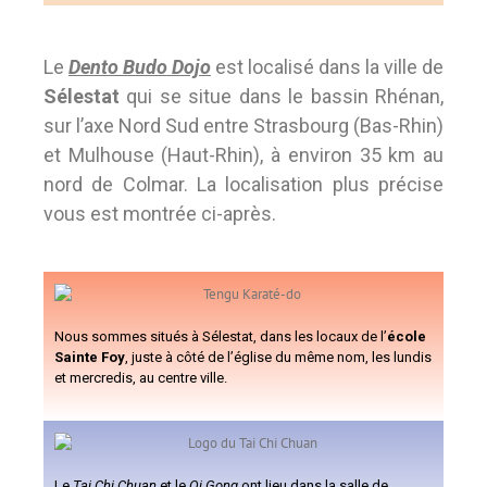
Le
Dento Budo Dojo
est localisé dans la ville de
Sélestat
qui se situe dans le bassin Rhénan,
sur l’axe Nord Sud entre Strasbourg (Bas-Rhin)
et Mulhouse (Haut-Rhin), à environ 35 km au
nord de Colmar. La localisation plus précise
vous est montrée ci-après.
Nous sommes situés à Sélestat, dans les locaux de l’
école
Sainte Foy
, juste à côté de l’église du même nom, les lundis
et mercredis, au centre ville.
Le
Tai Chi Chuan
et le
Qi Gong
ont lieu dans la salle de