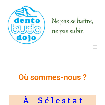
Où sommes-nous ?
À S é l e s t a t